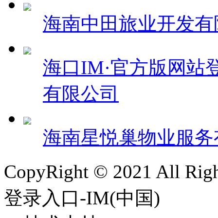
海南中田旅业开发有
海口IM·官方版网站登
有限公司
海南星悦巢物业服务
CopyRight © 2021 All 
登录入口-IM(中国)