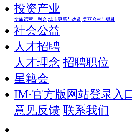
投资产业
文旅运营与融合
城市更新与改造
美丽乡村与赋能
社会公益
人才招聘
人才理念
招聘职位
星籍会
IM·官方版网站登录入口-
意见反馈
联系我们