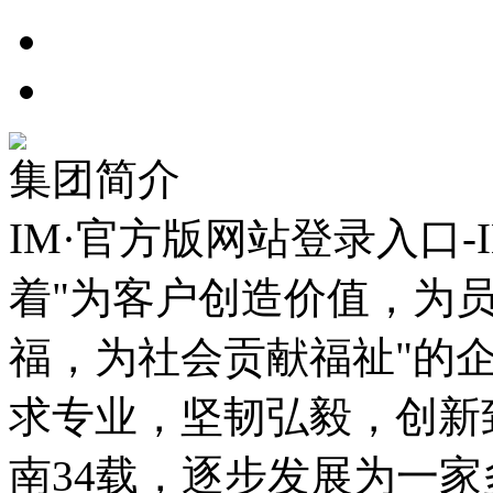
集团简介
IM·官方版网站登录入口-I
着"为客户创造价值，为
福，为社会贡献福祉"的
求专业，坚韧弘毅，创新
南34载，逐步发展为一