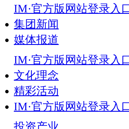
IM·官方版网站登录入口-
集团新闻
媒体报道
IM·官方版网站登录入
文化理念
精彩活动
IM·官方版网站登录入口-
投资产业