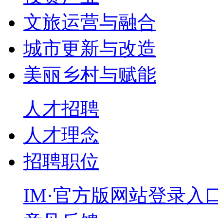
文旅运营与融合
城市更新与改造
美丽乡村与赋能
人才招聘
人才理念
招聘职位
IM·官方版网站登录入口-